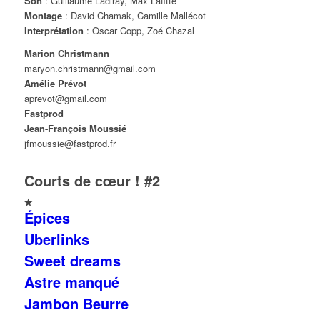
Son
: Guillaume Ladiray, Max Lafitte
Montage
: David Chamak, Camille Mallécot
Interprétation
: Oscar Copp, Zoé Chazal
Marion Christmann
maryon.christmann@gmail.com
Amélie Prévot
aprevot@gmail.com
Fastprod
Jean-François Moussié
jfmoussie@fastprod.fr
Courts de cœur ! #2
Épices
Uberlinks
Sweet dreams
Astre manqué
Jambon Beurre