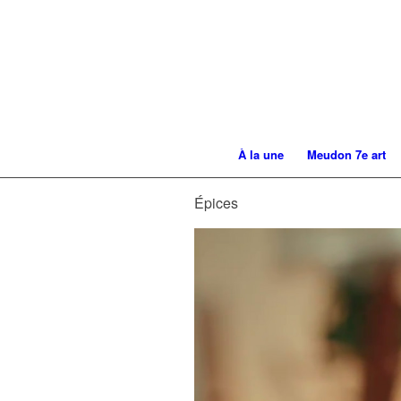
À la une
Meudon 7e art
Épices