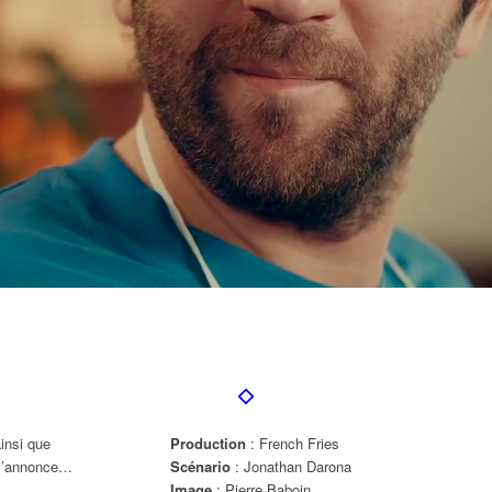
insi que
Production
: French Fries
 s’annonce…
Scénario
: Jonathan Darona
Image
: Pierre Baboin