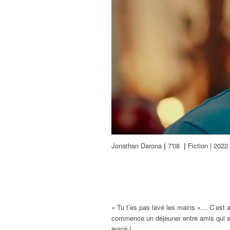
Jonathan Darona
|
7'08
|
Fiction | 2022
« Tu t’es pas lavé les mains »… C’est a
commence un déjeuner entre amis qui
épicé !