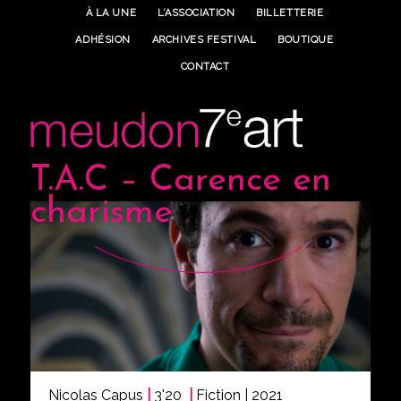
À LA UNE
L’ASSOCIATION
BILLETTERIE
ADHÉSION
ARCHIVES FESTIVAL
BOUTIQUE
CONTACT
T.A.C – Carence en
charisme
Nicolas Capus
|
3'20
|
Fiction | 2021