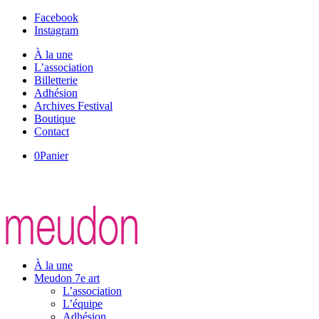
Facebook
Instagram
À la une
L’association
Billetterie
Adhésion
Archives Festival
Boutique
Contact
0
Panier
À la une
Meudon 7e art
L’association
L’équipe
Adhésion