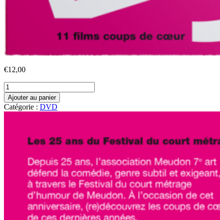
€
12,00
quantité
de
Ajouter au panier
DVD
Catégorie :
DVD
des
25
ans