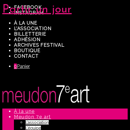
Partir un jour
FACEBOOK
INSTAGRAM
À LA UNE
L’ASSOCIATION
BILLETTERIE
ADHÉSION
ARCHIVES FESTIVAL
BOUTIQUE
CONTACT
0
Panier
À la une
Meudon 7e art
L’association
L’équipe