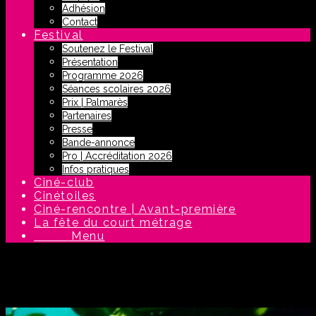
Adhésion
Contact
Festival
Soutenez le Festival
Présentation
Programme 2026
Séances scolaires 2026
Prix | Palmarès
Partenaires
Presse
Bande-annonce
Pro | Accréditation 2026
Infos pratiques
Ciné-club
Cinétoiles
Ciné-rencontre | Avant-première
La fête du court métrage
Menu
Menu