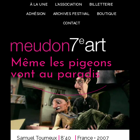
À LA UNE
L’ASSOCIATION
BILLETTERIE
ADHÉSION
ARCHIVES FESTIVAL
BOUTIQUE
CONTACT
Même les pigeons
vont au paradis
Samuel Tourneux
|
8’40
|
France • 2007