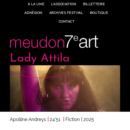
À LA UNE
L’ASSOCIATION
BILLETTERIE
ADHÉSION
ARCHIVES FESTIVAL
BOUTIQUE
CONTACT
Lady Attila
Apolline Andreys
|
24’51
|
Fiction | 2025