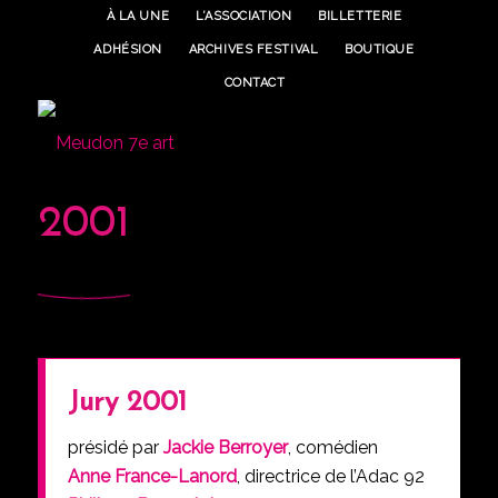
À LA UNE
L’ASSOCIATION
BILLETTERIE
ADHÉSION
ARCHIVES FESTIVAL
BOUTIQUE
CONTACT
2001
Jury 2001
présidé par
J
ackie Berroyer
, comédien
Anne France-Lanord
, directrice de l’Adac 92